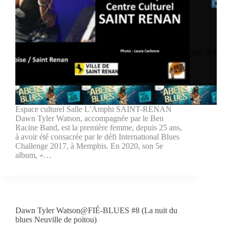
Espace culturel Salle L’Amphi SAINT-RENAN
Dawn Tyler Watson, accompagnée par le Ben
Racine Band, est la première femme, depuis 25 ans,
à avoir été consacrée par le défi International Blues
Challenge 2017, à Memphis. En 2020, son 5e
album, «…
Dawn Tyler Watson@FIÉ-BLUES #8 (La nuit du
blues Neuville de poitou)